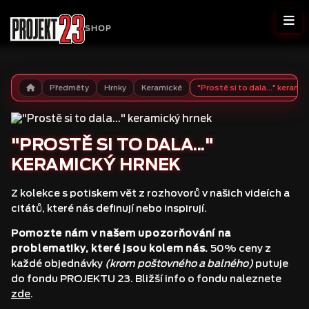
SHOP
Předměty
Hrnky
Keramické
"Prostě si to dala..." kerami
"PROSTĚ SI TO DALA..."
KERAMICKÝ HRNEK
Z kolekce s potiskem vět z rozhovorů v našich videích a
citátů, které nás definují nebo inspirují.
Pomozte nám v našem upozorňování na
problematiky, které jsou kolem nás.
50% ceny z
každé objednávky
(krom poštovného a balného)
putuje
do fondu PROJEKTU 23. Bližší info o fondu naleznete
zde
.