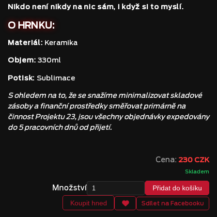
Nikdo není nikdy na nic sám, i když si to myslí.
O HRNKU:
Materiál:
Keramika
Objem:
330ml
Potisk:
Sublimace
S ohledem na to, že se snažíme minimalizovat skladové
zásoby a finanční prostředky směřovat primárně na
činnost Projektu 23, jsou všechny objednávky expedovány
do 5 pracovních dnů od přijetí.
Cena:
230 CZK
Skladem
Množství
Přidat do košíku
Koupit hned
Sdílet na Facebooku